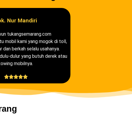
k. Nur Mandiri
wun tukangsemarang.com
 mobil kami yang mogok di toll,
 dan berkah selalu usahanya.
ulu-dulur yang butuh derek atau
towing mobilnya.





rang