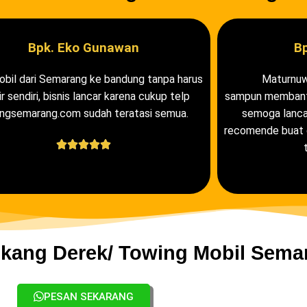
Bpk. Eko Gunawan
Bp
obil dari Semarang ke bandung tanpa harus
Maturnu
r sendiri, bisnis lancar karena cukup telp
sampun membantu
ngsemarang.com sudah teratasi semua.
semoga lancar
recomende buat d





kang Derek/ Towing Mobil Sema
PESAN SEKARANG