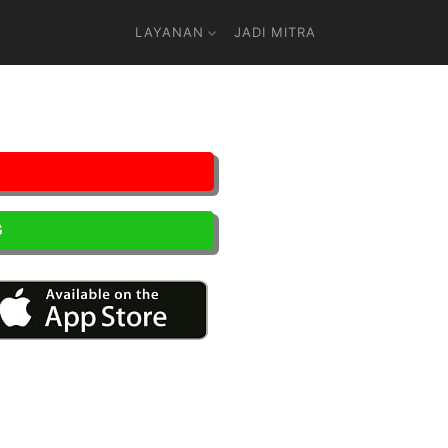
LAYANAN
JADI MITRA
G