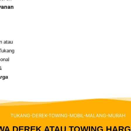
yanan
n atau
 Tukang
ional
&
arga
WA DEREK ATAU TOWING HARGA