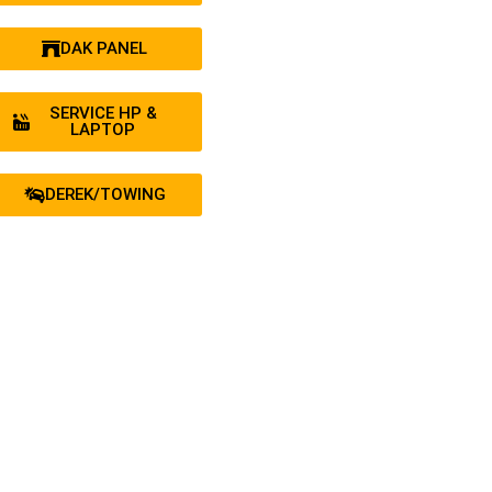
DAK PANEL
SERVICE HP &
LAPTOP
DEREK/TOWING