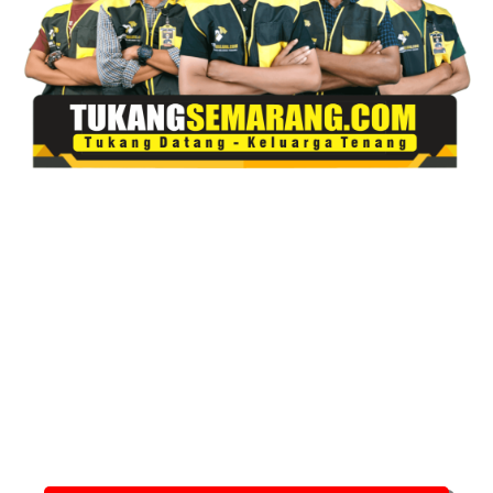
Tukang Cor Semarang Melayani
Semua Pengecoran Segala Jenis
Bangunan dengan
Harga
Murah
,
Pelayanan Cepat
&
Bergaransi
.