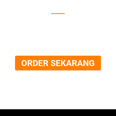
Perusahaan Ready Mix yang Terpercaya dan
Amanah Di Semarang
ORDER SEKARANG