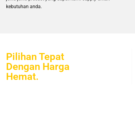
kebutuhan anda.
Pilihan Tepat
Dengan Harga
Hemat.
Hanya ditukangsemarang.com Anda bisa mendapatkan
kebutuhan seputar pengecoran mulai dari kubikasi sekala kecil
seperti Dak rumah sebagian, membuat rooftop cor, hingga lantai
2 cor. Semua bisa anda dapatkan disini dengan harga yang
sangat murah dan berkualitas.
>> Dari Semarang Untuk Warga Semarang