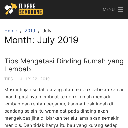
Skip
MENU
to
content
Home
2019
July
Month:
July 2019
Tips Mengatasi Dinding Rumah yang
Lembab
TIPS
·
JULY 22, 2019
Musim hujan sudah datang atau tembok sebelah kamar
mandi pastinya membuat tembok rumah menjadi
lembab dan rentan berjamur, karena tidak indah di
pandang selain itu warna cat pada dinding akan
mengelupas jika di biarkan terlalu lama akan semakin
menipis. Dan tidak hanya itu bau yang kurang sedap